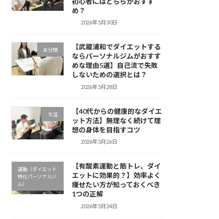
初心者にはどちらがおすす
め？
2026年5月30日
【武蔵浦和でダイエットする
未分類
ならパーソナルジムがおすす
めな理由5選】自己流で失敗
しないための選択とは？
2026年5月28日
【40代からの健康的なダイエ
生活
ット方法】無理なく続けて理
想の身体を目指すコツ
2026年5月26日
【有酸素運動と筋トレ、ダイ
運動（ダイエット
エットに効果的？】効率よく
特化パーソナルジ
痩せたい方が知っておくべき
ム）
1つの正解
2026年5月24日