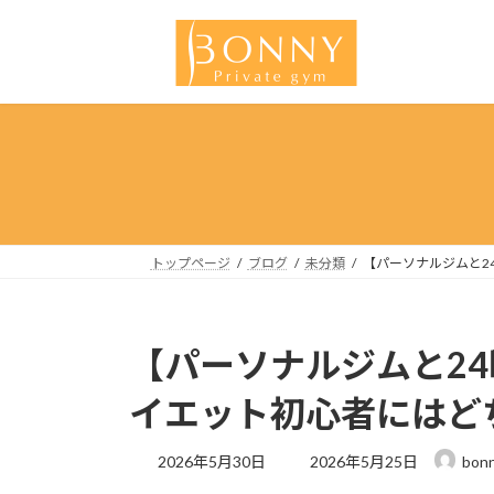
コ
ナ
ン
ビ
テ
ゲ
ン
ー
ツ
シ
へ
ョ
ス
ン
キ
に
ッ
移
プ
動
トップページ
ブログ
未分類
【パーソナルジムと2
【パーソナルジムと2
イエット初心者にはど
最
2026年5月30日
2026年5月25日
bon
終